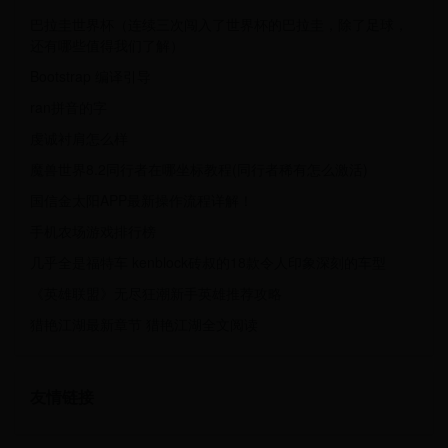
巴拉圭世界杯（连续三次闯入了世界杯的巴拉圭，除了足球，
还有哪些值得我们了解）
Bootstrap 编译引导
ran拼音的字
虔诚衬肩怎么样
魔兽世界8.2同行者在哪坐标教程(同行者稀有怎么激活)
国信金太阳APP最新操作流程详解！
手机农场游戏排行榜
几乎全是福特车 kenblock砖叔的18款令人印象深刻的车型
《英雄联盟》无尽狂潮新手英雄推荐攻略
猎艳江湖最新章节 猎艳江湖全文阅读
友情链接