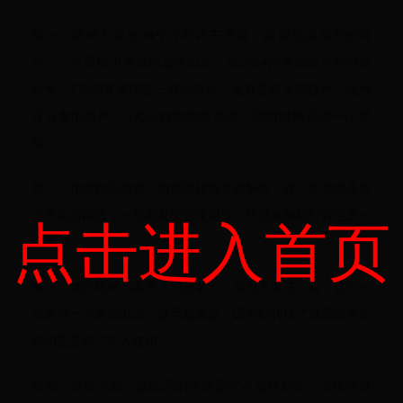
第一、绝对不要在24个小时内去充值，如果玩家实在怕封
号，一个星期不充值也是可以的，总之24内充的基本百分百
封号，7天内算是保险一点的做法，尤其是铭文转移号，这种
官方查的更严，3天以内都别想充值，理想时间还是一个星
期。
第二、礼物购买赠送，包括英雄或者皮肤等，这个尽量也是等
点击进入首页
三天以后再送，一星期其实也没问题，毕竟皮肤刚打折也是一
个星期。
第三、绝对绝对不要马上用改名卡，买也不要马上买，这个一
定要等一个星期以上，越早越危险，因为刚转移了就买改名的
很明显是换了个人在用。
第四、连胜方面，低端局的连胜要求不是特别高，出现连胜