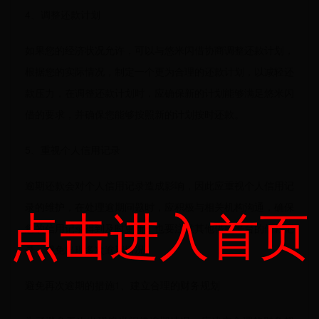
4、调整还款计划
如果您的经济状况允许，可以与悠米闪借协商调整还款计划，
根据您的实际情况，制定一个更为合理的还款计划，以减轻还
款压力，在调整还款计划时，应确保新的计划能够满足悠米闪
借的要求，并确保您能够按照新的计划按时还款。
5、重视个人信用记录
逾期还款会对个人信用记录造成影响，因此应重视个人信用记
点击进入首页
录的维护，在处理逾期问题时，应积极与相关机构沟通，确保
您的信用记录得到及时更新，也要注意其他借款平台的借款记
录，避免出现多次逾期情况。
避免再次逾期的措施1、建立合理的财务规划