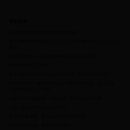
最新发表
中国古典舞剑舞的训练模式与教学规律
笔记本电脑开机密码忘了怎么办-三种方法解决笔记本忘记开机
密码
托蒂生涯老照片：亲吻大力神杯 自拍庆祝引潮流
像模像样的意思和发音
家里无线网络很卡是什么原因造成的，如何才能优化呢？
巴拉圭世界杯（连续三次闯入了世界杯的巴拉圭，除了足球，
还有哪些值得我们了解）
加湿器中的白醋妙用，除菌除垢，提升室内空气质量
火影忍者退组织后多久能加新的
微信开发服务商：微信公众号开发费用分析
[世界杯]1/8决赛：摩洛哥VS西班牙