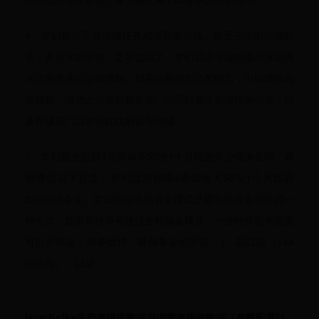
4、梦幻西游手游运镖任务难度要多少钱。每天三次的运镖机
会，要异常的珍惜。之前也说了，梦幻西游手游的银币来源很
大比例是通过运镖赚取。如果你相信自己的能力，可以领取高
级镖银，成功之后奖励很丰富。但同时要注意强悍的强盗，以
及在镖局门口虎视眈眈的那帮劫镖。
5、梦幻西游跑镖4级镖每天50次1个月能跑多少储备金啊。麻
烦哪位说下百度。梦幻西游跑镖4级镖每天50次1个月能跑
23000储备金。梦幻西游中储备金模式是赚取储备金很快的一
种方式，如果单纯养号建议全程储备模式，一些特殊副本捉鬼
可以开现金，储备很快。赚储备金的方法：1、刷口袋（144
级的号），口袋。
java:Kafka生产者推送数据与消费者接收数据（参数配置以