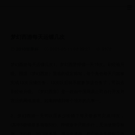
梦幻西游每天运镖几次
2010世界杯
2025-05-11 08:39:27
9378
梦幻西游每天运镖几次1、梦幻西游押镖一天15次。刷经验升
级。根据《梦幻西游》游戏的设定得知，每个角色每天只能够
完成15次运镖任务，15次以后就不能参加该任务了，可以去
刷经验升级。《梦幻西游》是一款由中国网易公司自行开发并
营运的网络游戏。如果押镖到每个地方的几率一。
2、梦幻西游一天可以压多少次镖？每天最多可完成15次，
(其中5级镖最多领取5次)。押镖途中只能步行，无法使用导标
旗、飞行符、回门法术等。战斗中逃跑、死亡会丢失镖银导致