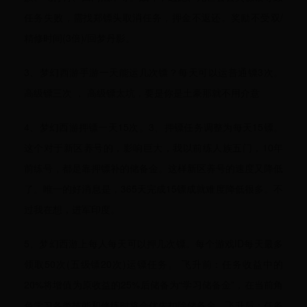
任务失败，需找郑镖头取消任务，押金不返还。奖励不受双/
精修时间(3倍)/回梦丹影。
3、梦幻西游手游一天能运几次镖？每天可以运普通镖3次。
高级镖三次 ， 高级镖太坑，要是你是土豪那就不用介意
4、梦幻西游押镖一天15次。3、押镖任务调整为每天15镖。
这个对于新区养号的，影响巨大，我以前练人族五门，10年
前练号，都是靠押镖补的储备金。这样新区养号的速度又降低
了。唯一的好消息是，365天完成15镖成就难度降低很多。不
过我在想，进军印度。
5、梦幻西游上每人每天可以押几次镖。每个游戏ID每天最多
领取50次(五级镖20次)运镖任务。 飞升前：任务收益中的
20%将增值为原收益的25%后储备为“学习储备金”，在当前角
色学习各类技能和修练时将会优先扣除储备金。飞升后：任务