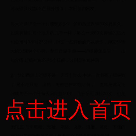
时获得原收益5%的额外增值； 本回答由网友。
每天押镖15次一个月能赚多少1、梦幻西游押镖50次要多久。
如果押镖到每个地方的几率一样，那么一天50次押镖的话大
约会用时3小时25分钟，除去一些其他的无效操作，押完50镖
大约3.5到4个小时。梦幻西游手游——超级神兔技能 一、技
能介绍 超级神兔必带5个技能，分别是神兔侍药(。
2、梦幻西游上运镖不是一天五十次么 中途一次我死了镖失败
了 是不是只能。没错，失败也在50次计算了，也就是说无论
完成与否一个号每天只能接50次，飞升后可以接70次，但是
点击进入首页
另外20次必须组队接
3、梦幻西游 中，一个人每天最多可以押多少镖啊。最开始是
无限压 后来黑暗、无耻、卑鄙、垃圾、混蛋、可恶、下流的
网易把压镖次数做了每人每天每个ID最多50镖的限制