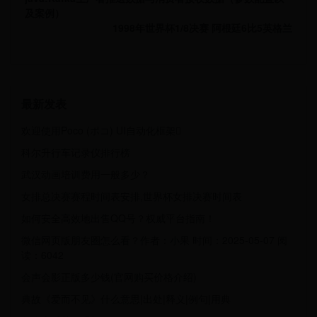
及案例）
1998年世界杯1/8决赛 阿根廷6比5英格兰
最新发表
欢迎使用Poco (ポコ) UI自动化框架
科尔升行车记录仪排行榜
武汉动画培训费用一般多少？
女排总决赛赛程时间表安排,世界杯女排决赛时间表
如何安全高效地出售QQ号？权威平台指南！
微信网页版朋友圈怎么看？作者：小果 时间：2025-05-07 阅
读：6042
会声会影正版多少钱(官网购买价格介绍)
典故《爱而不见》什么意思|出处|释义|例句|用典