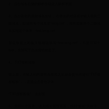
2、点击域名右侧的解析按钮进入解析界面
3、点击蓝色的添加域名按钮， 在弹出的对话框中输入你的二
级域名，如说我有个域名是“teng.net”，现在想要弄个二级域
名实现这个效果：test.teng.net
那么你在上的输入框就该填写“test.teng.net”，不是只写个
test，当然写了也会报错就是了。
4、 TXT授权校验
接上面，你输入的内容符合格式之后就会提示你进行“TXT授
权检验”，，直接点击蓝色字体
“TXT授权检验”，会出现：
5、另开一个页界，进入域名管理页面，找到“解析”关键字，