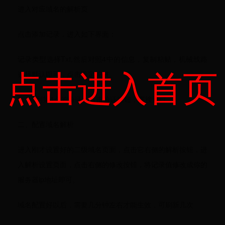
进入对应域名的解析页
点击添加记录，进入如下界面：
记录类型选择Txt,然后对照4中的信息，复制粘贴，机械线路
点击进入首页
选择默认即可，点击确定按钮。
6、回到第4点的验证，点击验证按钮，直接通过
二、配置域名解析
进入刚才设置好的二级域名页面，点击它右侧的解析按钮，进
入解析设置页面，点击右侧的修改按钮，将记录值修改成你的
服务器ip地址即可。
域名配置好以后，需要几分钟左右才能生效，可刷新几次