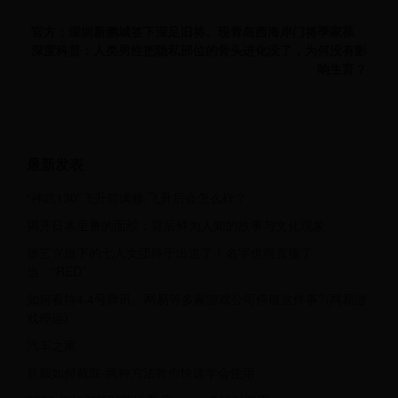
官方：深圳新鹏城签下深足旧将、现青岛西海岸门将季家葆
深度科普：人类男性把隐私部位的骨头进化没了，为何没有影
响生育？
最新发表
“神武130”飞升前满修,飞升后会怎么样？
揭开日本里番的面纱：背后鲜为人知的故事与文化现象
张艺兴旗下的七人女团终于出道了！名字也很直接了
当：“RED”
如何看待4.4号腾讯、网易等多家游戏公司停服这件事?(网易游
戏停运)
汽车之家
音频如何截取-两种方法教你快速学会使用