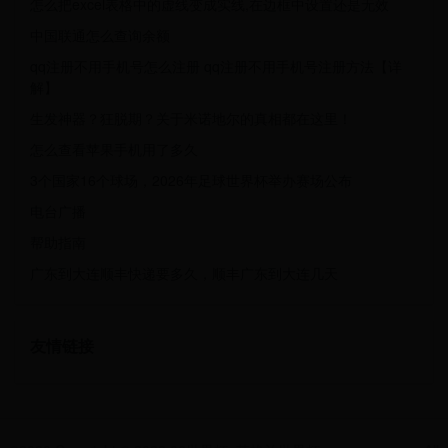
怎么把excel表格中的虚线变成实线,在边框中设置还是无效
中国联通怎么查询余额
qq注册不用手机号怎么注册 qq注册不用手机号注册方法【详
解】
生发神器？狂脱期？关于米诺地尔的真相都在这里！
怎么查看苹果手机用了多久
3个国家16个球场，2026年足球世界杯举办赛场公布
电台广播
帮助指南
广东到大连顺丰快递要多久，顺丰广东到大连几天
友情链接