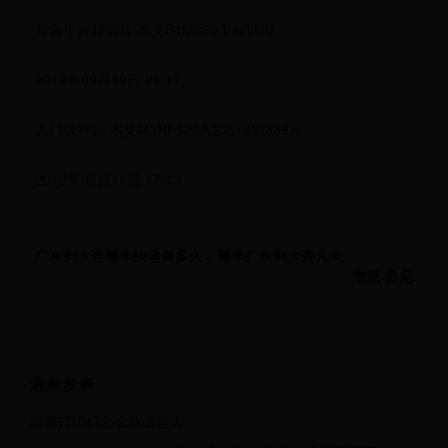
整合平台好选择 杰灵P4M890主板试用
2012年09月19日 21:17
入门级神器 杰灵M3NF520A主板促销338元
2012年08月16日 17:13
广东到大连顺丰快递要多久，顺丰广东到大连几天
韦恩·鲁尼
最新发表
喷墨打印机怎么放纸进去